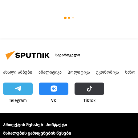
საქართველო
ᲐᲮᲐᲚᲘ ᲐᲛᲑᲔᲑᲘ
ᲐᲜᲐᲚᲘᲢᲘᲙᲐ
ᲞᲝᲚᲘᲢᲘᲙᲐ
ᲔᲙᲝᲜᲝᲛᲘᲙᲐ
ᲡᲐᲖᲝ
Telegram
VK
ТikТоk
პროექტის შესახებ
Კონტაქტი
მასალების გამოყენების წესები