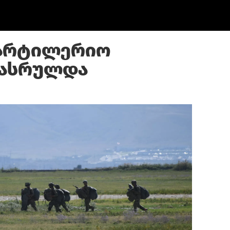
აარტილერიო
დასრულდა