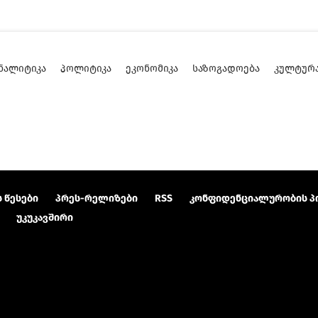
ᲜᲐᲚᲘᲢᲘᲙᲐ
ᲞᲝᲚᲘᲢᲘᲙᲐ
ᲔᲙᲝᲜᲝᲛᲘᲙᲐ
ᲡᲐᲖᲝᲒᲐᲓᲝᲔᲑᲐ
ᲙᲣᲚᲢᲣᲠ
 წესები
პრეს-რელიზები
RSS
კონფიდენციალურობის პ
უკუკავშირი