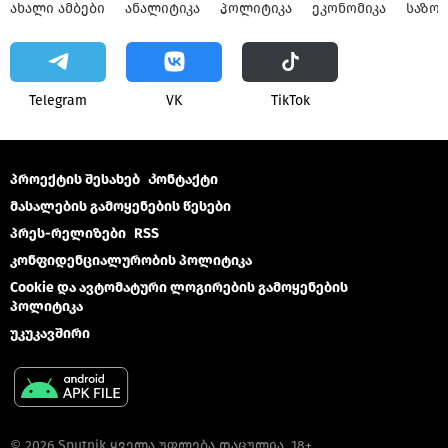
ᲐᲮᲐᲚᲘ ᲐᲛᲑᲔᲑᲘ
ᲐᲜᲐᲚᲘᲢᲘᲙᲐ
ᲞᲝᲚᲘᲢᲘᲙᲐ
ᲔᲙᲝᲜᲝᲛᲘᲙᲐ
ᲡᲐᲖᲝ
Telegram
VK
ТikТоk
პროექტის შესახებ
Კონტაქტი
მასალების გამოყენების წესები
პრეს-რელიზები
RSS
კონფიდენციალურობის პოლიტიკა
Cookie და ავტომატური ლოგირების გამოყენების
პოლიტიკა
უკუკავშირი
© 2026 Sputnik ყველა უფლება დაცულია. 18+