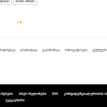
ადოება
ახალი ამბები
ᲜᲐᲚᲘᲢᲘᲙᲐ
ᲞᲝᲚᲘᲢᲘᲙᲐ
ᲔᲙᲝᲜᲝᲛᲘᲙᲐ
ᲡᲐᲖᲝᲒᲐᲓᲝᲔᲑᲐ
ᲙᲣᲚᲢᲣᲠ
 წესები
პრეს-რელიზები
RSS
კონფიდენციალურობის პ
უკუკავშირი