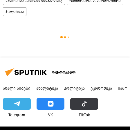
სანქციები რუსეთის წინააღმდეგ
რუსეთ-უკრაინის კონფლიქტი
პოლიტიკა
საქართველო
ᲐᲮᲐᲚᲘ ᲐᲛᲑᲔᲑᲘ
ᲐᲜᲐᲚᲘᲢᲘᲙᲐ
ᲞᲝᲚᲘᲢᲘᲙᲐ
ᲔᲙᲝᲜᲝᲛᲘᲙᲐ
ᲡᲐᲖᲝ
Telegram
VK
ТikТоk