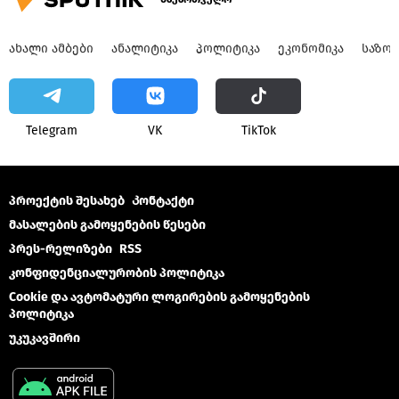
ᲐᲮᲐᲚᲘ ᲐᲛᲑᲔᲑᲘ
ᲐᲜᲐᲚᲘᲢᲘᲙᲐ
ᲞᲝᲚᲘᲢᲘᲙᲐ
ᲔᲙᲝᲜᲝᲛᲘᲙᲐ
ᲡᲐᲖᲝ
Telegram
VK
ТikТоk
პროექტის შესახებ
Კონტაქტი
მასალების გამოყენების წესები
პრეს-რელიზები
RSS
კონფიდენციალურობის პოლიტიკა
Cookie და ავტომატური ლოგირების გამოყენების
პოლიტიკა
უკუკავშირი