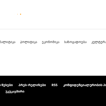
ᲜᲐᲚᲘᲢᲘᲙᲐ
ᲞᲝᲚᲘᲢᲘᲙᲐ
ᲔᲙᲝᲜᲝᲛᲘᲙᲐ
ᲡᲐᲖᲝᲒᲐᲓᲝᲔᲑᲐ
ᲙᲣᲚᲢᲣᲠ
 წესები
პრეს-რელიზები
RSS
კონფიდენციალურობის პ
უკუკავშირი