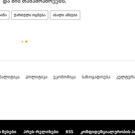
 და მის თანამოაზრეებს.
აინა
ქართული ოცნება
ახალი ამბები
ᲜᲐᲚᲘᲢᲘᲙᲐ
ᲞᲝᲚᲘᲢᲘᲙᲐ
ᲔᲙᲝᲜᲝᲛᲘᲙᲐ
ᲡᲐᲖᲝᲒᲐᲓᲝᲔᲑᲐ
ᲙᲣᲚᲢᲣᲠ
 წესები
პრეს-რელიზები
RSS
კონფიდენციალურობის პ