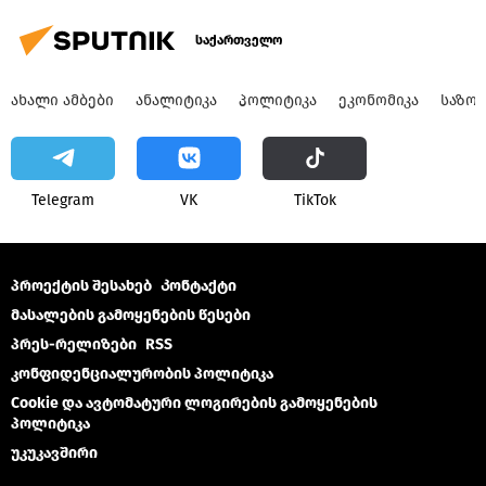
საქართველო
ᲐᲮᲐᲚᲘ ᲐᲛᲑᲔᲑᲘ
ᲐᲜᲐᲚᲘᲢᲘᲙᲐ
ᲞᲝᲚᲘᲢᲘᲙᲐ
ᲔᲙᲝᲜᲝᲛᲘᲙᲐ
ᲡᲐᲖᲝ
Telegram
VK
ТikТоk
პროექტის შესახებ
Კონტაქტი
მასალების გამოყენების წესები
პრეს-რელიზები
RSS
კონფიდენციალურობის პოლიტიკა
Cookie და ავტომატური ლოგირების გამოყენების
პოლიტიკა
უკუკავშირი