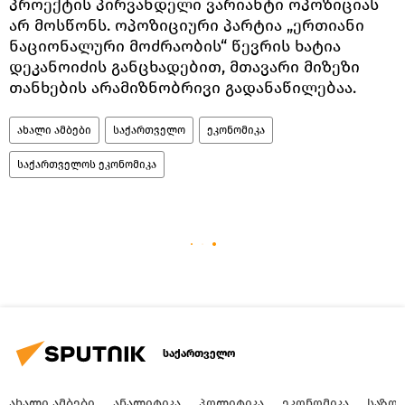
პროექტის პირვანდელი ვარიანტი ოპოზიციას
არ მოსწონს. ოპოზიციური პარტია „ერთიანი
ნაციონალური მოძრაობის“ წევრის ხატია
დეკანოიძის განცხადებით, მთავარი მიზეზი
თანხების არამიზნობრივი გადანაწილებაა.
ახალი ამბები
საქართველო
ეკონომიკა
საქართველოს ეკონომიკა
საქართველო
ᲐᲮᲐᲚᲘ ᲐᲛᲑᲔᲑᲘ
ᲐᲜᲐᲚᲘᲢᲘᲙᲐ
ᲞᲝᲚᲘᲢᲘᲙᲐ
ᲔᲙᲝᲜᲝᲛᲘᲙᲐ
ᲡᲐᲖᲝ