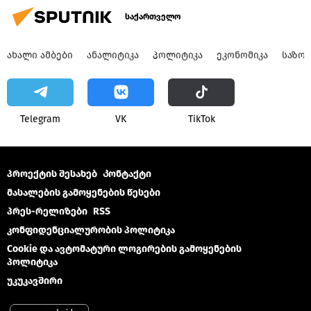
საქართველო
ᲐᲮᲐᲚᲘ ᲐᲛᲑᲔᲑᲘ
ᲐᲜᲐᲚᲘᲢᲘᲙᲐ
ᲞᲝᲚᲘᲢᲘᲙᲐ
ᲔᲙᲝᲜᲝᲛᲘᲙᲐ
ᲡᲐᲖᲝ
Telegram
VK
ТikТоk
პროექტის შესახებ
Კონტაქტი
მასალების გამოყენების წესები
პრეს-რელიზები
RSS
კონფიდენციალურობის პოლიტიკა
Cookie და ავტომატური ლოგირების გამოყენების
პოლიტიკა
უკუკავშირი