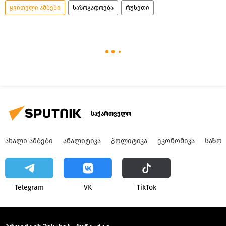
ყვითელი ამბები
საზოგადოება
რუსეთი
საქართველო
ᲐᲮᲐᲚᲘ ᲐᲛᲑᲔᲑᲘ
ᲐᲜᲐᲚᲘᲢᲘᲙᲐ
ᲞᲝᲚᲘᲢᲘᲙᲐ
ᲔᲙᲝᲜᲝᲛᲘᲙᲐ
ᲡᲐᲖᲝ
Telegram
VK
ТikТоk