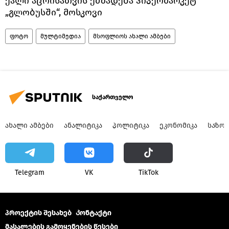
ქალი აცრისათვის ემზადება ჰიპერმარკეტ
„გლობუსში“, მოსკოვი
ფოტო
მულტიმედია
მსოფლიოს ახალი ამბები
საქართველო
ᲐᲮᲐᲚᲘ ᲐᲛᲑᲔᲑᲘ
ᲐᲜᲐᲚᲘᲢᲘᲙᲐ
ᲞᲝᲚᲘᲢᲘᲙᲐ
ᲔᲙᲝᲜᲝᲛᲘᲙᲐ
ᲡᲐᲖᲝ
Telegram
VK
ТikТоk
პროექტის შესახებ
Კონტაქტი
მასალების გამოყენების წესები