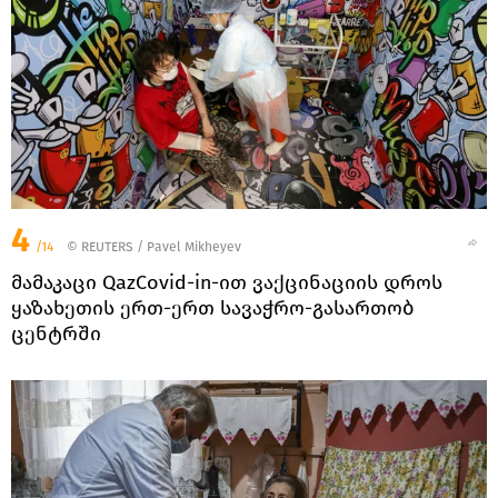
4
/14
©
REUTERS
/ Pavel Mikheyev
მამაკაცი QazCovid-in-ით ვაქცინაციის დროს
ყაზახეთის ერთ-ერთ სავაჭრო-გასართობ
ცენტრში