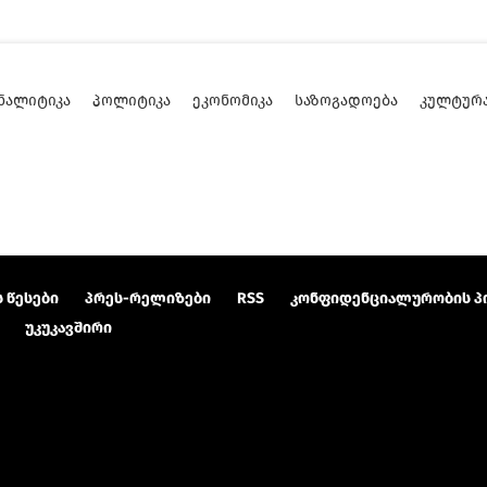
ᲜᲐᲚᲘᲢᲘᲙᲐ
ᲞᲝᲚᲘᲢᲘᲙᲐ
ᲔᲙᲝᲜᲝᲛᲘᲙᲐ
ᲡᲐᲖᲝᲒᲐᲓᲝᲔᲑᲐ
ᲙᲣᲚᲢᲣᲠ
 წესები
პრეს-რელიზები
RSS
კონფიდენციალურობის პ
უკუკავშირი