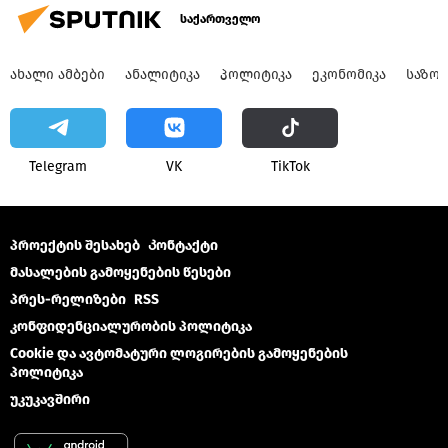
საქართველო
ᲐᲮᲐᲚᲘ ᲐᲛᲑᲔᲑᲘ
ᲐᲜᲐᲚᲘᲢᲘᲙᲐ
ᲞᲝᲚᲘᲢᲘᲙᲐ
ᲔᲙᲝᲜᲝᲛᲘᲙᲐ
ᲡᲐᲖᲝ
Telegram
VK
ТikТоk
პროექტის შესახებ
Კონტაქტი
მასალების გამოყენების წესები
პრეს-რელიზები
RSS
კონფიდენციალურობის პოლიტიკა
Cookie და ავტომატური ლოგირების გამოყენების
პოლიტიკა
უკუკავშირი