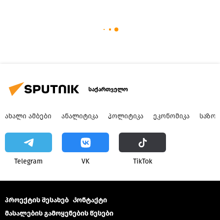
საქართველო
ᲐᲮᲐᲚᲘ ᲐᲛᲑᲔᲑᲘ
ᲐᲜᲐᲚᲘᲢᲘᲙᲐ
ᲞᲝᲚᲘᲢᲘᲙᲐ
ᲔᲙᲝᲜᲝᲛᲘᲙᲐ
ᲡᲐᲖᲝ
Telegram
VK
ТikТоk
პროექტის შესახებ
Კონტაქტი
მასალების გამოყენების წესები