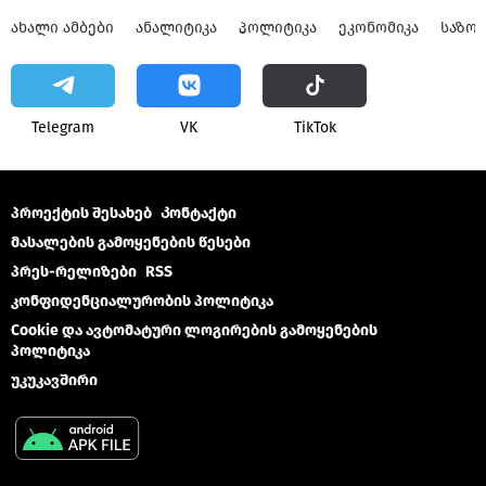
ᲐᲮᲐᲚᲘ ᲐᲛᲑᲔᲑᲘ
ᲐᲜᲐᲚᲘᲢᲘᲙᲐ
ᲞᲝᲚᲘᲢᲘᲙᲐ
ᲔᲙᲝᲜᲝᲛᲘᲙᲐ
ᲡᲐᲖᲝ
Telegram
VK
ТikТоk
პროექტის შესახებ
Კონტაქტი
მასალების გამოყენების წესები
პრეს-რელიზები
RSS
კონფიდენციალურობის პოლიტიკა
Cookie და ავტომატური ლოგირების გამოყენების
პოლიტიკა
უკუკავშირი