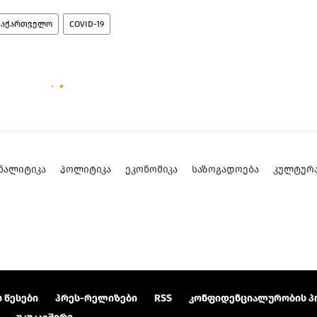
საქართველო
COVID-19
ᲜᲐᲚᲘᲢᲘᲙᲐ
ᲞᲝᲚᲘᲢᲘᲙᲐ
ᲔᲙᲝᲜᲝᲛᲘᲙᲐ
ᲡᲐᲖᲝᲒᲐᲓᲝᲔᲑᲐ
ᲙᲣᲚᲢᲣᲠ
 წესები
პრეს-რელიზები
RSS
კონფიდენციალურობის პ