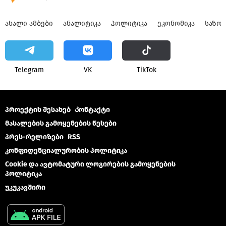
ᲐᲮᲐᲚᲘ ᲐᲛᲑᲔᲑᲘ
ᲐᲜᲐᲚᲘᲢᲘᲙᲐ
ᲞᲝᲚᲘᲢᲘᲙᲐ
ᲔᲙᲝᲜᲝᲛᲘᲙᲐ
ᲡᲐᲖᲝ
Telegram
VK
ТikТоk
პროექტის შესახებ
Კონტაქტი
მასალების გამოყენების წესები
პრეს-რელიზები
RSS
კონფიდენციალურობის პოლიტიკა
Cookie და ავტომატური ლოგირების გამოყენების
პოლიტიკა
უკუკავშირი