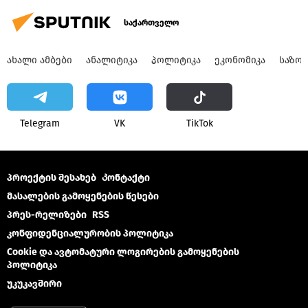
საქართველო
ᲐᲮᲐᲚᲘ ᲐᲛᲑᲔᲑᲘ
ᲐᲜᲐᲚᲘᲢᲘᲙᲐ
ᲞᲝᲚᲘᲢᲘᲙᲐ
ᲔᲙᲝᲜᲝᲛᲘᲙᲐ
ᲡᲐᲖᲝ
Telegram
VK
ТikТоk
პროექტის შესახებ
Კონტაქტი
მასალების გამოყენების წესები
პრეს-რელიზები
RSS
კონფიდენციალურობის პოლიტიკა
Cookie და ავტომატური ლოგირების გამოყენების
პოლიტიკა
უკუკავშირი