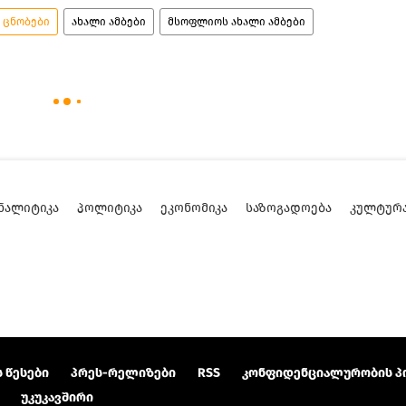
ო ცნობები
ახალი ამბები
მსოფლიოს ახალი ამბები
ᲜᲐᲚᲘᲢᲘᲙᲐ
ᲞᲝᲚᲘᲢᲘᲙᲐ
ᲔᲙᲝᲜᲝᲛᲘᲙᲐ
ᲡᲐᲖᲝᲒᲐᲓᲝᲔᲑᲐ
ᲙᲣᲚᲢᲣᲠ
 წესები
პრეს-რელიზები
RSS
კონფიდენციალურობის პ
უკუკავშირი