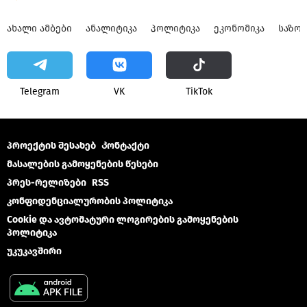
ᲐᲮᲐᲚᲘ ᲐᲛᲑᲔᲑᲘ
ᲐᲜᲐᲚᲘᲢᲘᲙᲐ
ᲞᲝᲚᲘᲢᲘᲙᲐ
ᲔᲙᲝᲜᲝᲛᲘᲙᲐ
ᲡᲐᲖᲝ
Telegram
VK
ТikТоk
პროექტის შესახებ
Კონტაქტი
მასალების გამოყენების წესები
პრეს-რელიზები
RSS
კონფიდენციალურობის პოლიტიკა
Cookie და ავტომატური ლოგირების გამოყენების
პოლიტიკა
უკუკავშირი