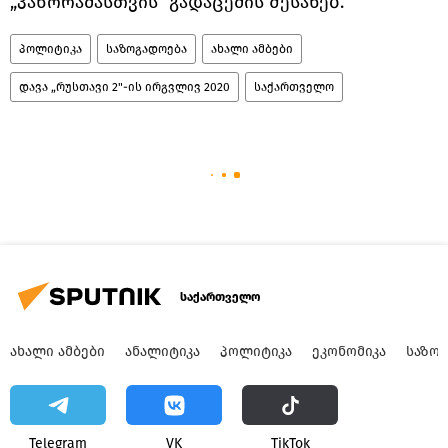
„პანორამასთვის" გადაცემის შესახებ.
პოლიტიკა
საზოგადოება
ახალი ამბები
დავა „რუსთავი 2"-ის ირგვლივ 2020
საქართველო
საქართველო
ᲐᲮᲐᲚᲘ ᲐᲛᲑᲔᲑᲘ
ᲐᲜᲐᲚᲘᲢᲘᲙᲐ
ᲞᲝᲚᲘᲢᲘᲙᲐ
ᲔᲙᲝᲜᲝᲛᲘᲙᲐ
ᲡᲐᲖᲝ
Telegram
VK
ТikТоk