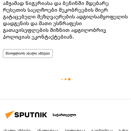
ამჟამად ნიგერიასა და ბენინში მდებარე
რუსეთის საელჩოები მეკობრეების მიერ
გატაცებული მეზღვაურების ადგილსამყოფელის
დადგენის და მათი უსწრაფესი
გათავისუფლების მიზნით ადგილობრივ
პოლიციას ეკონტაქტებიან.
მსოფლიოს ახალი ამბები
საქართველო
ᲐᲮᲐᲚᲘ ᲐᲛᲑᲔᲑᲘ
ᲐᲜᲐᲚᲘᲢᲘᲙᲐ
ᲞᲝᲚᲘᲢᲘᲙᲐ
ᲔᲙᲝᲜᲝᲛᲘᲙᲐ
ᲡᲐᲖᲝ