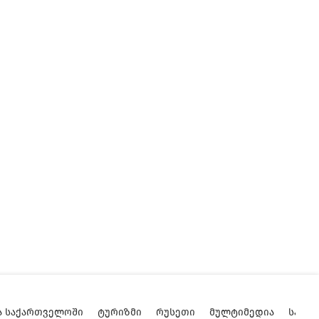
Ა ᲡᲐᲥᲐᲠᲗᲕᲔᲚᲝᲨᲘ
ᲢᲣᲠᲘᲖᲛᲘ
ᲠᲣᲡᲔᲗᲘ
ᲛᲣᲚᲢᲘᲛᲔᲓᲘᲐ
ᲡᲐᲥᲐ