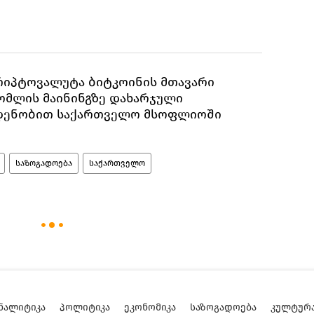
კრიპტოვალუტა ბიტკოინის მთავარი
ომლის მაინინგზე დახარჯული
დენობით საქართველო მსოფლიოში
საზოგადოება
საქართველო
ᲜᲐᲚᲘᲢᲘᲙᲐ
ᲞᲝᲚᲘᲢᲘᲙᲐ
ᲔᲙᲝᲜᲝᲛᲘᲙᲐ
ᲡᲐᲖᲝᲒᲐᲓᲝᲔᲑᲐ
ᲙᲣᲚᲢᲣᲠ