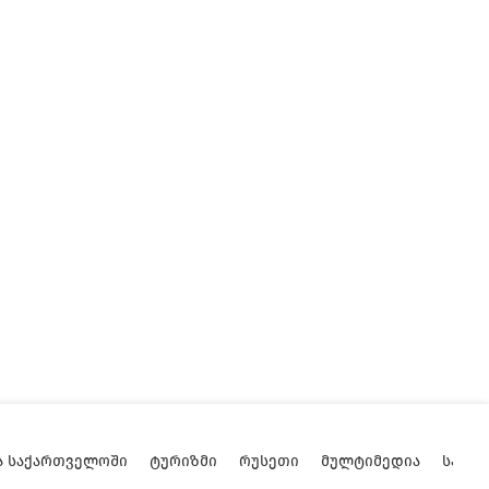
Ა ᲡᲐᲥᲐᲠᲗᲕᲔᲚᲝᲨᲘ
ᲢᲣᲠᲘᲖᲛᲘ
ᲠᲣᲡᲔᲗᲘ
ᲛᲣᲚᲢᲘᲛᲔᲓᲘᲐ
ᲡᲐᲥᲐ