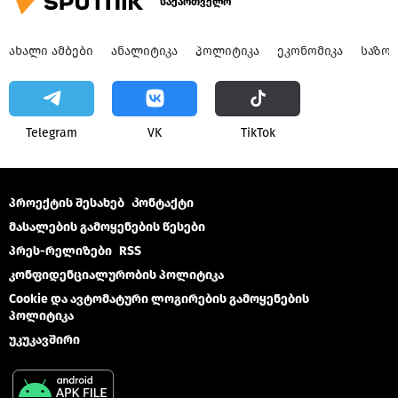
საქართველო
ᲐᲮᲐᲚᲘ ᲐᲛᲑᲔᲑᲘ
ᲐᲜᲐᲚᲘᲢᲘᲙᲐ
ᲞᲝᲚᲘᲢᲘᲙᲐ
ᲔᲙᲝᲜᲝᲛᲘᲙᲐ
ᲡᲐᲖᲝ
Telegram
VK
ТikТоk
პროექტის შესახებ
Კონტაქტი
მასალების გამოყენების წესები
პრეს-რელიზები
RSS
კონფიდენციალურობის პოლიტიკა
Cookie და ავტომატური ლოგირების გამოყენების
პოლიტიკა
უკუკავშირი