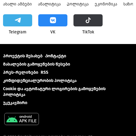
ᲐᲮᲐᲚᲘ ᲐᲛᲑᲔᲑᲘ
ᲐᲜᲐᲚᲘᲢᲘᲙᲐ
ᲞᲝᲚᲘᲢᲘᲙᲐ
ᲔᲙᲝᲜᲝᲛᲘᲙᲐ
ᲡᲐᲖᲝ
Telegram
VK
ТikТоk
პროექტის შესახებ
Კონტაქტი
მასალების გამოყენების წესები
პრეს-რელიზები
RSS
კონფიდენციალურობის პოლიტიკა
Cookie და ავტომატური ლოგირების გამოყენების
პოლიტიკა
უკუკავშირი