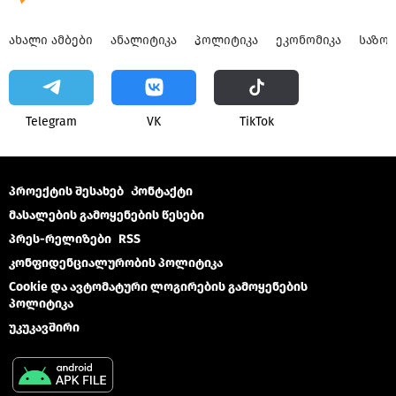
ᲐᲮᲐᲚᲘ ᲐᲛᲑᲔᲑᲘ
ᲐᲜᲐᲚᲘᲢᲘᲙᲐ
ᲞᲝᲚᲘᲢᲘᲙᲐ
ᲔᲙᲝᲜᲝᲛᲘᲙᲐ
ᲡᲐᲖᲝ
Telegram
VK
ТikТоk
პროექტის შესახებ
Კონტაქტი
მასალების გამოყენების წესები
პრეს-რელიზები
RSS
კონფიდენციალურობის პოლიტიკა
Cookie და ავტომატური ლოგირების გამოყენების
პოლიტიკა
უკუკავშირი