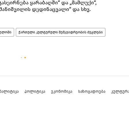
ასეირნება ყარაბაღში“ და „მამლუქი“,
მანიშვილის დედინაცვალი“ და სხვ.
ველოში
ქართული კულტურული მემკვიდრეობის ძეგლები
ᲜᲐᲚᲘᲢᲘᲙᲐ
ᲞᲝᲚᲘᲢᲘᲙᲐ
ᲔᲙᲝᲜᲝᲛᲘᲙᲐ
ᲡᲐᲖᲝᲒᲐᲓᲝᲔᲑᲐ
ᲙᲣᲚᲢᲣᲠ