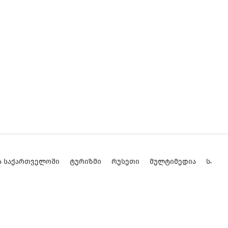
Ა ᲡᲐᲥᲐᲠᲗᲕᲔᲚᲝᲨᲘ
ᲢᲣᲠᲘᲖᲛᲘ
ᲠᲣᲡᲔᲗᲘ
ᲛᲣᲚᲢᲘᲛᲔᲓᲘᲐ
ᲡᲐᲥᲐ