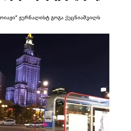
ოიაჟი“ ჟურნალისტ გოგა ქუცნიაშვილს