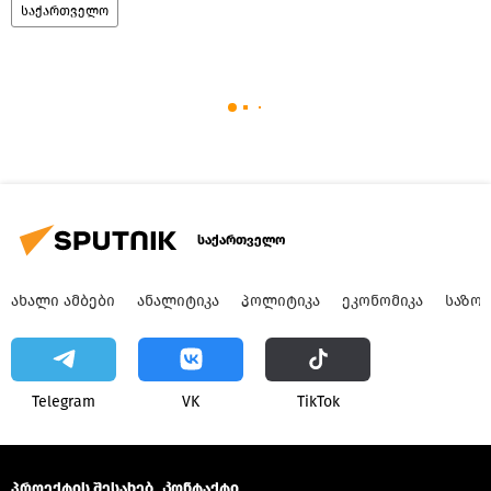
საქართველო
საქართველო
ᲐᲮᲐᲚᲘ ᲐᲛᲑᲔᲑᲘ
ᲐᲜᲐᲚᲘᲢᲘᲙᲐ
ᲞᲝᲚᲘᲢᲘᲙᲐ
ᲔᲙᲝᲜᲝᲛᲘᲙᲐ
ᲡᲐᲖᲝ
Telegram
VK
ТikТоk
პროექტის შესახებ
Კონტაქტი