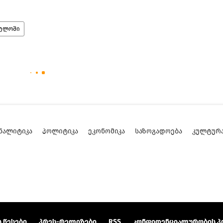
ველოში
ᲜᲐᲚᲘᲢᲘᲙᲐ
ᲞᲝᲚᲘᲢᲘᲙᲐ
ᲔᲙᲝᲜᲝᲛᲘᲙᲐ
ᲡᲐᲖᲝᲒᲐᲓᲝᲔᲑᲐ
ᲙᲣᲚᲢᲣᲠ
 წესები
პრეს-რელიზები
RSS
კონფიდენციალურობის პ