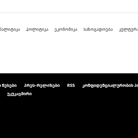
ᲜᲐᲚᲘᲢᲘᲙᲐ
ᲞᲝᲚᲘᲢᲘᲙᲐ
ᲔᲙᲝᲜᲝᲛᲘᲙᲐ
ᲡᲐᲖᲝᲒᲐᲓᲝᲔᲑᲐ
ᲙᲣᲚᲢᲣᲠ
 წესები
პრეს-რელიზები
RSS
კონფიდენციალურობის პ
უკუკავშირი