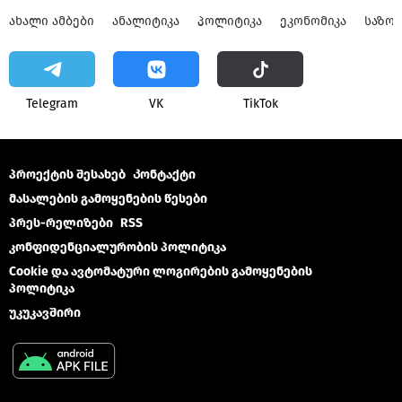
ᲐᲮᲐᲚᲘ ᲐᲛᲑᲔᲑᲘ
ᲐᲜᲐᲚᲘᲢᲘᲙᲐ
ᲞᲝᲚᲘᲢᲘᲙᲐ
ᲔᲙᲝᲜᲝᲛᲘᲙᲐ
ᲡᲐᲖᲝ
Telegram
VK
ТikТоk
პროექტის შესახებ
Კონტაქტი
მასალების გამოყენების წესები
პრეს-რელიზები
RSS
კონფიდენციალურობის პოლიტიკა
Cookie და ავტომატური ლოგირების გამოყენების
პოლიტიკა
უკუკავშირი