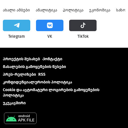
ᲐᲮᲐᲚᲘ ᲐᲛᲑᲔᲑᲘ
ᲐᲜᲐᲚᲘᲢᲘᲙᲐ
ᲞᲝᲚᲘᲢᲘᲙᲐ
ᲔᲙᲝᲜᲝᲛᲘᲙᲐ
ᲡᲐᲖᲝ
Telegram
VK
ТikТоk
პროექტის შესახებ
Კონტაქტი
მასალების გამოყენების წესები
პრეს-რელიზები
RSS
კონფიდენციალურობის პოლიტიკა
Cookie და ავტომატური ლოგირების გამოყენების
პოლიტიკა
უკუკავშირი