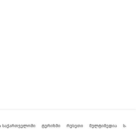
Ა ᲡᲐᲥᲐᲠᲗᲕᲔᲚᲝᲨᲘ
ᲢᲣᲠᲘᲖᲛᲘ
ᲠᲣᲡᲔᲗᲘ
ᲛᲣᲚᲢᲘᲛᲔᲓᲘᲐ
ᲡᲐᲥᲐ