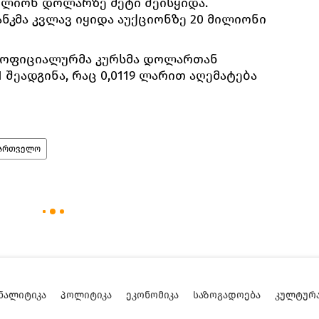
მილიონ დოლარზე მეტი შეისყიდა.
ნკმა კვლავ იყიდა აუქციონზე 20 მილიონი
ს ოფიციალურმა კურსმა დოლართან
1 შეადგინა, რაც 0,0119 ლარით აღემატება
ქართველო
ᲜᲐᲚᲘᲢᲘᲙᲐ
ᲞᲝᲚᲘᲢᲘᲙᲐ
ᲔᲙᲝᲜᲝᲛᲘᲙᲐ
ᲡᲐᲖᲝᲒᲐᲓᲝᲔᲑᲐ
ᲙᲣᲚᲢᲣᲠ