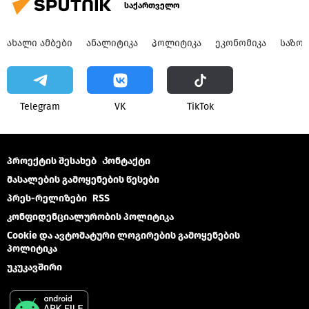
საქართველო
ᲐᲮᲐᲚᲘ ᲐᲛᲑᲔᲑᲘ
ᲐᲜᲐᲚᲘᲢᲘᲙᲐ
ᲞᲝᲚᲘᲢᲘᲙᲐ
ᲔᲙᲝᲜᲝᲛᲘᲙᲐ
ᲡᲐᲖᲝ
Telegram
VK
ТikТоk
პროექტის შესახებ
Კონტაქტი
მასალების გამოყენების წესები
პრეს-რელიზები
RSS
კონფიდენციალურობის პოლიტიკა
Cookie და ავტომატური ლოგირების გამოყენების
პოლიტიკა
უკუკავშირი