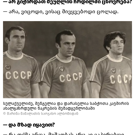
— არ გიჭირდათ მეუღლის ჩრდილში ცხოვრება?
— არა, ვიცოდი, ვისაც მივყვებოდი ცოლად.
სულაქველიძე, შენგელია და დარასელია საბჭოთა კავშირის
ახალგაზრდული ნაკრების შემადგენლობაში
© მარინა მამალაძის საოჯახო ალბომიდან
— და მზად იყავით?
— რა თქმა უნდა. მუშაობას არც კი ვაპირებდი,