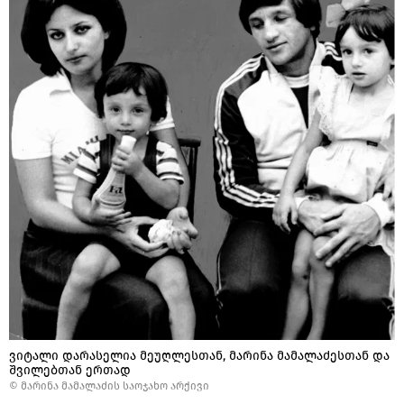
ვიტალი დარასელია მეუღლესთან, მარინა მამალაძესთან და
შვილებთან ერთად
© მარინა მამალაძის საოჯახო არქივი