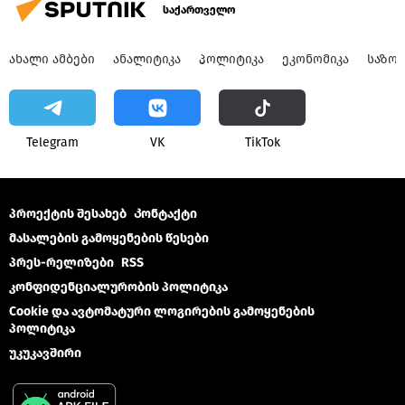
საქართველო
ᲐᲮᲐᲚᲘ ᲐᲛᲑᲔᲑᲘ
ᲐᲜᲐᲚᲘᲢᲘᲙᲐ
ᲞᲝᲚᲘᲢᲘᲙᲐ
ᲔᲙᲝᲜᲝᲛᲘᲙᲐ
ᲡᲐᲖᲝ
Telegram
VK
ТikТоk
პროექტის შესახებ
Კონტაქტი
მასალების გამოყენების წესები
პრეს-რელიზები
RSS
კონფიდენციალურობის პოლიტიკა
Cookie და ავტომატური ლოგირების გამოყენების
პოლიტიკა
უკუკავშირი