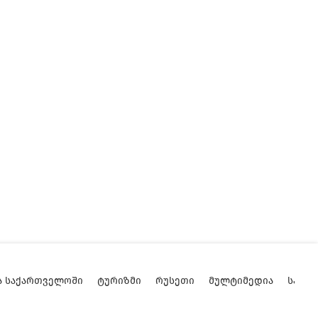
Ა ᲡᲐᲥᲐᲠᲗᲕᲔᲚᲝᲨᲘ
ᲢᲣᲠᲘᲖᲛᲘ
ᲠᲣᲡᲔᲗᲘ
ᲛᲣᲚᲢᲘᲛᲔᲓᲘᲐ
ᲡᲐᲥᲐ