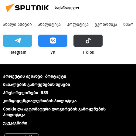
საქართველო
ᲐᲮᲐᲚᲘ ᲐᲛᲑᲔᲑᲘ
ᲐᲜᲐᲚᲘᲢᲘᲙᲐ
ᲞᲝᲚᲘᲢᲘᲙᲐ
ᲔᲙᲝᲜᲝᲛᲘᲙᲐ
ᲡᲐᲖᲝ
Telegram
VK
ТikТоk
პროექტის შესახებ
Კონტაქტი
მასალების გამოყენების წესები
პრეს-რელიზები
RSS
კონფიდენციალურობის პოლიტიკა
Cookie და ავტომატური ლოგირების გამოყენების
პოლიტიკა
უკუკავშირი