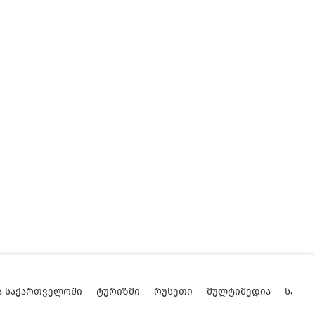
Ა ᲡᲐᲥᲐᲠᲗᲕᲔᲚᲝᲨᲘ
ᲢᲣᲠᲘᲖᲛᲘ
ᲠᲣᲡᲔᲗᲘ
ᲛᲣᲚᲢᲘᲛᲔᲓᲘᲐ
ᲡᲐᲥᲐ