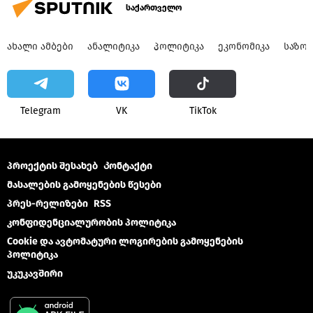
საქართველო
ᲐᲮᲐᲚᲘ ᲐᲛᲑᲔᲑᲘ
ᲐᲜᲐᲚᲘᲢᲘᲙᲐ
ᲞᲝᲚᲘᲢᲘᲙᲐ
ᲔᲙᲝᲜᲝᲛᲘᲙᲐ
ᲡᲐᲖᲝ
Telegram
VK
ТikТоk
პროექტის შესახებ
Კონტაქტი
მასალების გამოყენების წესები
პრეს-რელიზები
RSS
კონფიდენციალურობის პოლიტიკა
Cookie და ავტომატური ლოგირების გამოყენების
პოლიტიკა
უკუკავშირი