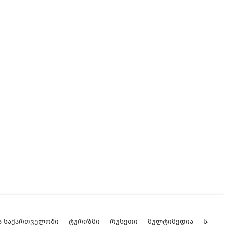
Ა ᲡᲐᲥᲐᲠᲗᲕᲔᲚᲝᲨᲘ
ᲢᲣᲠᲘᲖᲛᲘ
ᲠᲣᲡᲔᲗᲘ
ᲛᲣᲚᲢᲘᲛᲔᲓᲘᲐ
ᲡᲐᲥᲐ