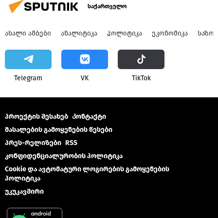
საქართველო
ᲐᲮᲐᲚᲘ ᲐᲛᲑᲔᲑᲘ
ᲐᲜᲐᲚᲘᲢᲘᲙᲐ
ᲞᲝᲚᲘᲢᲘᲙᲐ
ᲔᲙᲝᲜᲝᲛᲘᲙᲐ
ᲡᲐᲖᲝ
Telegram
VK
ТikТоk
პროექტის შესახებ
Კონტაქტი
მასალების გამოყენების წესები
პრეს-რელიზები
RSS
კონფიდენციალურობის პოლიტიკა
Cookie და ავტომატური ლოგირების გამოყენების
პოლიტიკა
უკუკავშირი