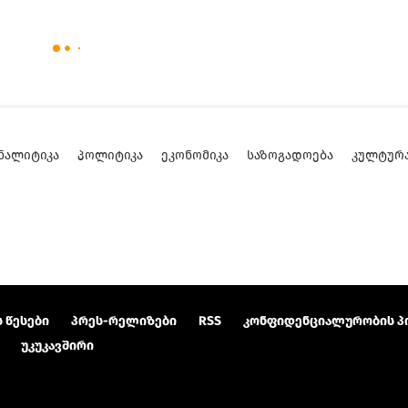
ᲜᲐᲚᲘᲢᲘᲙᲐ
ᲞᲝᲚᲘᲢᲘᲙᲐ
ᲔᲙᲝᲜᲝᲛᲘᲙᲐ
ᲡᲐᲖᲝᲒᲐᲓᲝᲔᲑᲐ
ᲙᲣᲚᲢᲣᲠ
 წესები
პრეს-რელიზები
RSS
კონფიდენციალურობის პ
უკუკავშირი